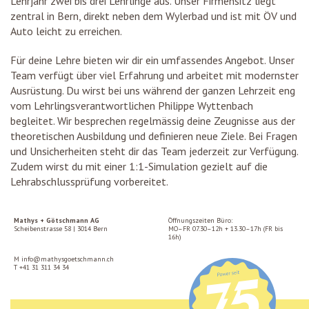
Lehrjahr zwei bis drei Lehrlinge aus. Unser Firmensitz liegt
zentral in Bern, direkt neben dem Wylerbad und ist mit ÖV und
Auto leicht zu erreichen.
Für deine Lehre bieten wir dir ein umfassendes Angebot. Unser
Team verfügt über viel Erfahrung und arbeitet mit modernster
Ausrüstung. Du wirst bei uns während der ganzen Lehrzeit eng
vom Lehrlingsverantwortlichen Philippe Wyttenbach
begleitet. Wir besprechen regelmässig deine Zeugnisse aus der
theoretischen Ausbildung und definieren neue Ziele. Bei Fragen
und Unsicherheiten steht dir das Team jederzeit zur Verfügung.
Zudem wirst du mit einer 1:1-Simulation gezielt auf die
Lehrabschlussprüfung vorbereitet.
Mathys + Götschmann AG
Öffnungszeiten Büro:
Scheibenstrasse 58 | 3014 Bern
MO–FR 07.30–12h + 13.30–17h (FR bis
16h)
M
info@mathysgoetschmann.ch
T
+41 31 311 34 34