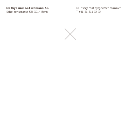
Mathys und Götschmann AG
M
info@mathysgoetschmann.ch
Scheibenstrasse 58| 3014 Bern
T
+41 31 311 34 34