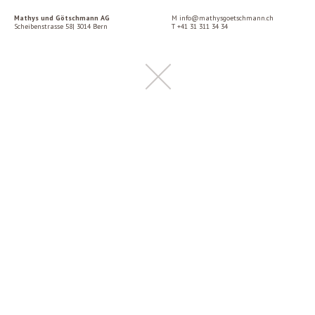
Mathys und Götschmann AG
M
info@mathysgoetschmann.ch
Scheibenstrasse 58| 3014 Bern
T
+41 31 311 34 34