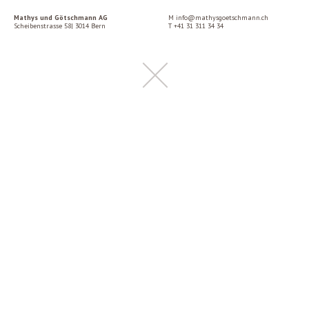
Mathys und Götschmann AG
M
info@mathysgoetschmann.ch
Scheibenstrasse 58| 3014 Bern
T
+41 31 311 34 34